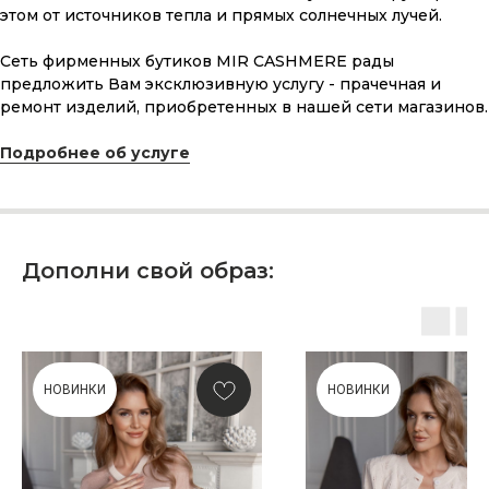
этом от источников тепла и прямых солнечных лучей.
ПОДАРОЧНАЯ КАРТА
Сеть фирменных бутиков MIR CASHMERE рады
предложить Вам эксклюзивную услугу - прачечная и
Что может быть лучше подарка,
сделанного с любовью, теплом
ремонт изделий, приобретенных в нашей сети магазинов.
и рассчитанного на долгие годы?
Подробнее об услуге
КУПИТЬ КАРТУ
Дополни свой образ:
Скидка 10% за подписку
на Телеграм канал
НОВИНКИ
НОВИНКИ
Новинки, акции, подарки
и модный журнал — всё это
в нашем телеграмм канале: