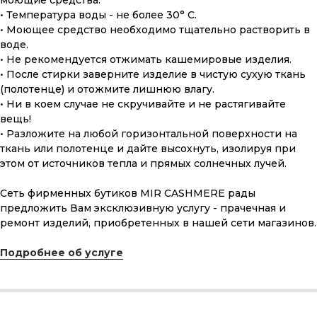
моющие средства.
• Температура воды - не более 30° С.
• Моющее средство необходимо тщательно растворить в
воде.
• Не рекомендуется отжимать кашемировые изделия.
• После стирки заверните изделие в чистую сухую ткань
(полотенце) и отожмите лишнюю влагу.
• Ни в коем случае не скручивайте и не растягивайте
вещь!
• Разложите на любой горизонтальной поверхности на
ткань или полотенце и дайте высохнуть, изолируя при
этом от источников тепла и прямых солнечных лучей.
Сеть фирменных бутиков MIR CASHMERE рады
ПОДАРОЧНАЯ КАРТА
предложить Вам эксклюзивную услугу - прачечная и
ремонт изделий, приобретенных в нашей сети магазинов.
Что может быть лучше подарка,
сделанного с любовью, теплом
и рассчитанного на долгие годы?
Подробнее об услуге
КУПИТЬ КАРТУ