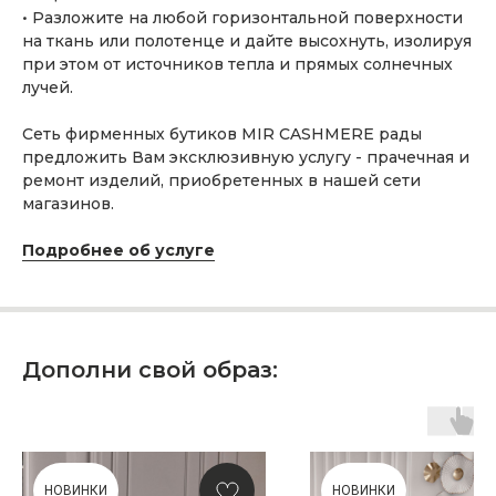
• Разложите на любой горизонтальной поверхности
на ткань или полотенце и дайте высохнуть, изолируя
при этом от источников тепла и прямых солнечных
лучей.
ПОДАРОЧНАЯ КАРТА
Что может быть лучше подарка,
Сеть фирменных бутиков MIR CASHMERE рады
сделанного с любовью, теплом
предложить Вам эксклюзивную услугу - прачечная и
и рассчитанного на долгие годы?
ремонт изделий, приобретенных в нашей сети
магазинов.
КУПИТЬ КАРТУ
Подробнее об услуге
Дополни свой образ:
Скидка 10% за подписку
на Телеграм канал
Новинки, акции, подарки
НОВИНКИ
НОВИНКИ