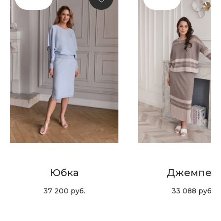
и модный журнал — всё это
в нашем телеграмм канале:
MIR CASHMERE Official
Хотите быть в курсе всех новинок
и акций, подпишитесь на email рассылку
Ваш e-mail
Подписаться
Юбка
Джемпер
37 200
руб.
33 088
руб.