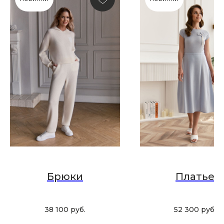
Скидка 10% за подписку
на Телеграм канал
Новинки, акции, подарки
и модный журнал — всё это
в нашем телеграмм канале:
MIR CASHMERE Official
Хотите быть в курсе всех новинок
и акций, подпишитесь на email рассылку
Брюки
Платье
Ваш e-mail
38 100
руб.
52 300
руб.
Подписаться