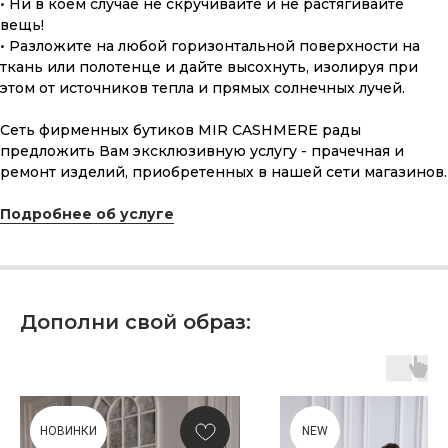
• Ни в коем случае не скручивайте и не растягивайте
вещь!
• Разложите на любой горизонтальной поверхности на
ткань или полотенце и дайте высохнуть, изолируя при
этом от источников тепла и прямых солнечных лучей.
Сеть фирменных бутиков MIR CASHMERE рады
предложить Вам эксклюзивную услугу - прачечная и
ремонт изделий, приобретенных в нашей сети магазинов.
ПОДАРОЧНАЯ КАРТА
Подробнее об услуге
Что может быть лучше подарка,
сделанного с любовью, теплом
и рассчитанного на долгие годы?
КУПИТЬ КАРТУ
Дополни свой образ:
НОВИНКИ
NEW