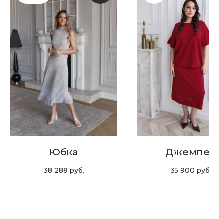
Скидка 10% за подписку
на Телеграм канал
Новинки, акции, подарки
и модный журнал — всё это
в нашем телеграмм канале:
MIR CASHMERE Official
Хотите быть в курсе всех новинок
и акций, подпишитесь на email рассылку
Юбка
Джемпер
Ваш e-mail
38 288
руб.
35 900
руб.
Подписаться