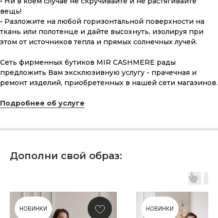
• Ни в коем случае не скручивайте и не растягивайте
вещь!
• Разложите на любой горизонтальной поверхности на
ткань или полотенце и дайте высохнуть, изолируя при
этом от источников тепла и прямых солнечных лучей.
Сеть фирменных бутиков MIR CASHMERE рады
предложить Вам эксклюзивную услугу - прачечная и
ремонт изделий, приобретенных в нашей сети магазинов.
ПОДАРОЧНАЯ КАРТА
Подробнее об услуге
Что может быть лучше подарка,
сделанного с любовью, теплом
и рассчитанного на долгие годы?
КУПИТЬ КАРТУ
Дополни свой образ:
НОВИНКИ
НОВИНКИ