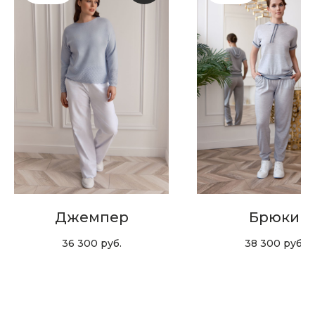
Скидка 10% за подписку
на Телеграм канал
Новинки, акции, подарки
и модный журнал — всё это
в нашем телеграмм канале:
MIR CASHMERE Official
Хотите быть в курсе всех новинок
и акций, подпишитесь на email рассылку
Джемпер
Брюки
Ваш e-mail
36 300
руб.
38 300
руб.
Подписаться