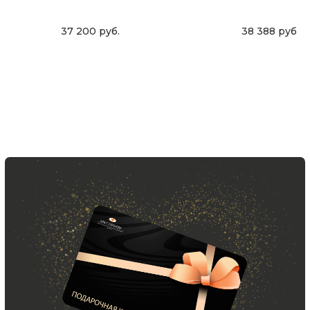
37 200
руб.
38 388
руб.
Скидка 10% за подписку
на Телеграм канал
Новинки, акции, подарки
и модный журнал — всё это
в нашем телеграмм канале:
MIR CASHMERE Official
Хотите быть в курсе всех новинок
и акций, подпишитесь на email рассылку
Ваш e-mail
Подписаться