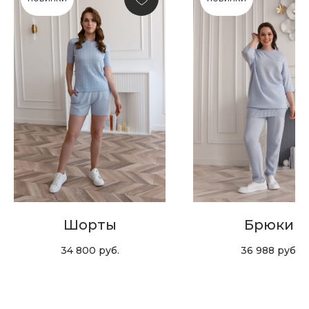
Скидка 10% за подписку
на Телеграм канал
Новинки, акции, подарки
и модный журнал — всё это
в нашем телеграмм канале:
MIR CASHMERE Official
Хотите быть в курсе всех новинок
и акций, подпишитесь на email рассылку
Шорты
Брюки
Ваш e-mail
34 800
руб.
36 988
руб.
Подписаться