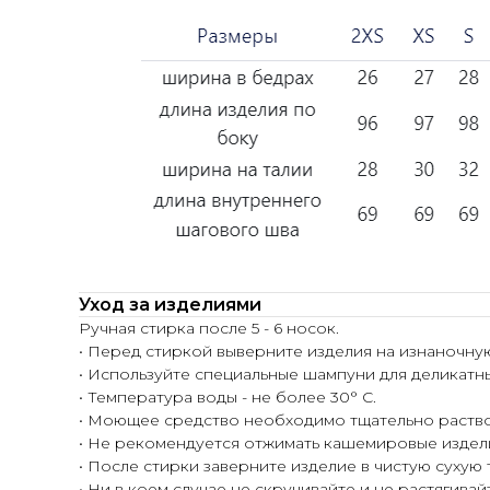
Уход за изделиями
Ручная стирка после 5 - 6 носок.
• Перед стиркой выверните изделия на изнаночну
• Используйте специальные шампуни для деликатн
• Температура воды - не более 30° С.
• Моющее средство необходимо тщательно раство
• Не рекомендуется отжимать кашемировые издел
• После стирки заверните изделие в чистую сухую
• Ни в коем случае не скручивайте и не растягивай