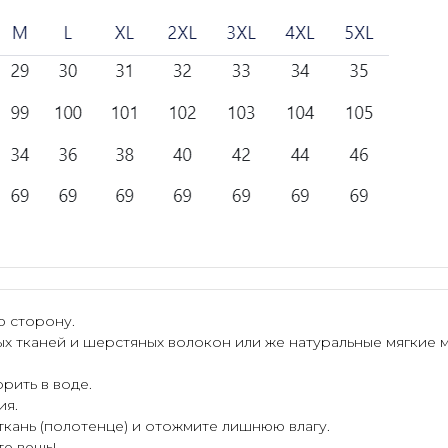
ю сторону.
ых тканей и шерстяных волокон или же натуральные мягкие 
рить в воде.
ия.
 ткань (полотенце) и отожмите лишнюю влагу.
те вещь!