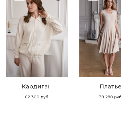
Скидка 10% за подписку
на Телеграм канал
Новинки, акции, подарки
и модный журнал — всё это
в нашем телеграмм канале:
MIR CASHMERE Official
Хотите быть в курсе всех новинок
и акций, подпишитесь на email рассылку
Кардиган
Платье
Ваш e-mail
62 300
руб.
38 288
руб.
Подписаться