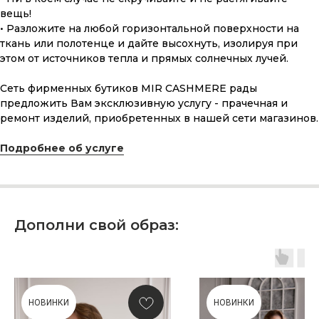
вещь!
• Разложите на любой горизонтальной поверхности на
ткань или полотенце и дайте высохнуть, изолируя при
этом от источников тепла и прямых солнечных лучей.
Сеть фирменных бутиков MIR CASHMERE рады
предложить Вам эксклюзивную услугу - прачечная и
ремонт изделий, приобретенных в нашей сети магазинов.
ПОДАРОЧНАЯ КАРТА
Подробнее об услуге
Что может быть лучше подарка,
сделанного с любовью, теплом
и рассчитанного на долгие годы?
КУПИТЬ КАРТУ
Дополни свой образ:
НОВИНКИ
НОВИНКИ