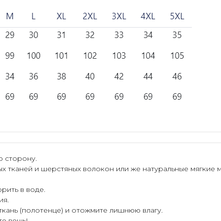
ю сторону.
ых тканей и шерстяных волокон или же натуральные мягкие 
рить в воде.
ия.
 ткань (полотенце) и отожмите лишнюю влагу.
те вещь!