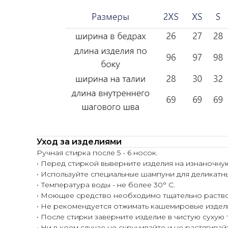
Уход за изделиями
Ручная стирка после 5 - 6 носок.
• Перед стиркой выверните изделия на изнаночну
• Используйте специальные шампуни для деликатн
• Температура воды - не более 30° С.
• Моющее средство необходимо тщательно раство
• Не рекомендуется отжимать кашемировые издел
• После стирки заверните изделие в чистую сухую
• Ни в коем случае не скручивайте и не растягивай