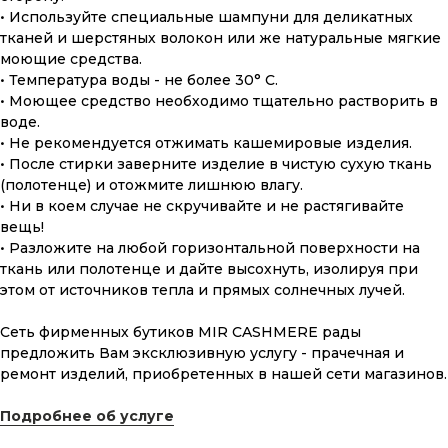
• Используйте специальные шампуни для деликатных
тканей и шерстяных волокон или же натуральные мягкие
моющие средства.
• Температура воды - не более 30° С.
• Моющее средство необходимо тщательно растворить в
воде.
ПОДАРОЧНАЯ КАРТА
• Не рекомендуется отжимать кашемировые изделия.
Что может быть лучше подарка,
• После стирки заверните изделие в чистую сухую ткань
сделанного с любовью, теплом
(полотенце) и отожмите лишнюю влагу.
и рассчитанного на долгие годы?
• Ни в коем случае не скручивайте и не растягивайте
вещь!
• Разложите на любой горизонтальной поверхности на
КУПИТЬ КАРТУ
ткань или полотенце и дайте высохнуть, изолируя при
этом от источников тепла и прямых солнечных лучей.
Сеть фирменных бутиков MIR CASHMERE рады
предложить Вам эксклюзивную услугу - прачечная и
ремонт изделий, приобретенных в нашей сети магазинов.
Скидка 10% за подписку
Подробнее об услуге
на Телеграм канал