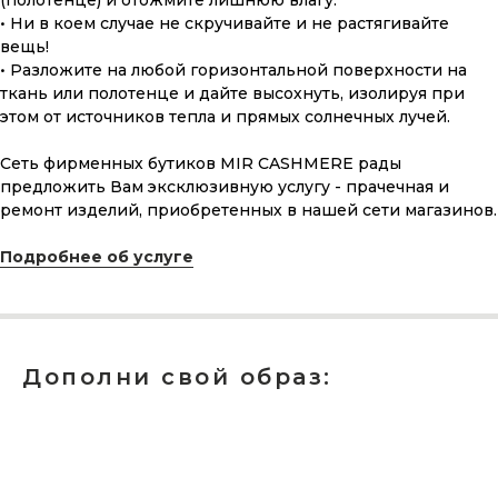
ПОДАРОЧНАЯ КАРТА
(полотенце) и отожмите лишнюю влагу.
• Ни в коем случае не скручивайте и не растягивайте
Что может быть лучше подарка,
вещь!
сделанного с любовью, теплом
• Разложите на любой горизонтальной поверхности на
и рассчитанного на долгие годы?
ткань или полотенце и дайте высохнуть, изолируя при
этом от источников тепла и прямых солнечных лучей.
КУПИТЬ КАРТУ
Сеть фирменных бутиков MIR CASHMERE рады
предложить Вам эксклюзивную услугу - прачечная и
ремонт изделий, приобретенных в нашей сети магазинов.
Подробнее об услуге
Скидка 10% за подписку
на Телеграм канал
Дополни свой образ:
Новинки, акции, подарки
и модный журнал — всё это
в нашем телеграмм канале:
MIR CASHMERE Official