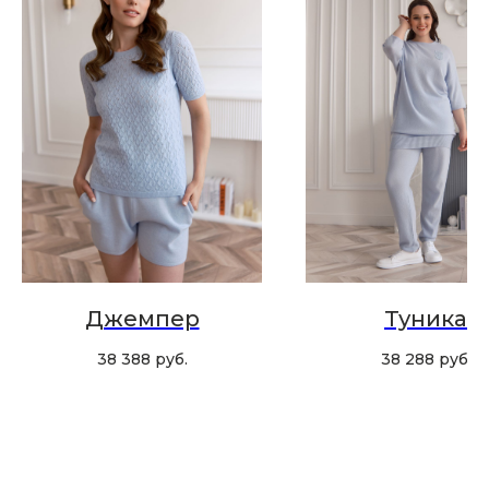
Скидка 10% за подписку
на Телеграм канал
Новинки, акции, подарки
и модный журнал — всё это
в нашем телеграмм канале:
MIR CASHMERE Official
Хотите быть в курсе всех новинок
и акций, подпишитесь на email рассылку
Джемпер
Туника
Ваш e-mail
38 388
руб.
38 288
руб.
Подписаться