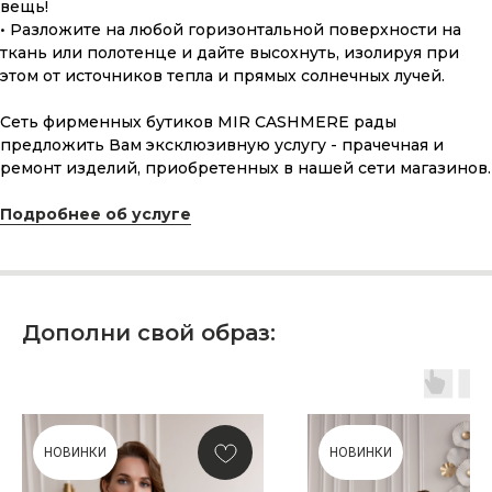
вещь!
• Разложите на любой горизонтальной поверхности на
ткань или полотенце и дайте высохнуть, изолируя при
этом от источников тепла и прямых солнечных лучей.
Сеть фирменных бутиков MIR CASHMERE рады
предложить Вам эксклюзивную услугу - прачечная и
ремонт изделий, приобретенных в нашей сети магазинов.
ПОДАРОЧНАЯ КАРТА
Подробнее об услуге
Что может быть лучше подарка,
сделанного с любовью, теплом
и рассчитанного на долгие годы?
Дополни свой образ:
КУПИТЬ КАРТУ
НОВИНКИ
НОВИНКИ