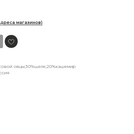
Адреса магазинов)
совой овцы;30%шелк;20%кашемир
ссия