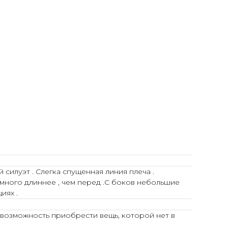
илуэт . Слегка спущенная линия плеча .
много длиннее , чем перед .С боков небольшие
иях .
 возможность приобрести вещь, которой нет в