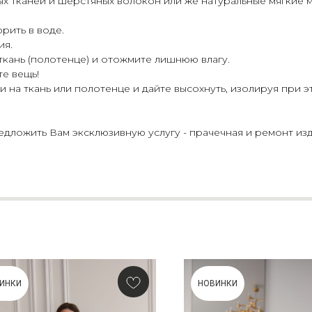
ых тканей и шерстяных волокон или же натуральные мягкие 
рить в воде.
ия.
 ткань (полотенце) и отожмите лишнюю влагу.
те вещь!
 на ткань или полотенце и дайте высохнуть, изолируя при э
ложить Вам эксклюзивную услугу - прачечная и ремонт изд
ИНКИ
НОВИНКИ