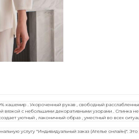
 кашемир . Укороченный рукав , свободный расслабленный с
й вязкой с небольшими декоративными узорами . Спинка не
здает уютный , лаконичный образ , уместный во всех ситуац
льную услугу "Индивидуальный заказ (Ателье онлайн)". Это