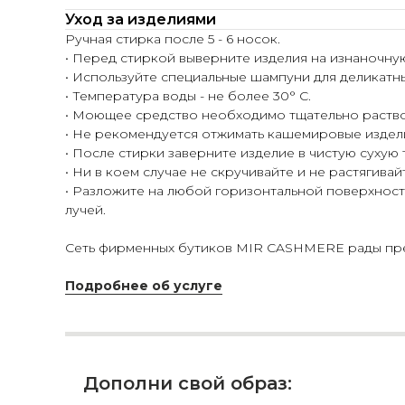
Уход за изделиями
Ручная стирка после 5 - 6 носок.
• Перед стиркой выверните изделия на изнаночну
• Используйте специальные шампуни для деликатн
• Температура воды - не более 30° С.
• Моющее средство необходимо тщательно раство
• Не рекомендуется отжимать кашемировые издел
• После стирки заверните изделие в чистую сухую
• Ни в коем случае не скручивайте и не растягивай
• Разложите на любой горизонтальной поверхности
лучей.
Сеть фирменных бутиков MIR CASHMERE рады пред
Подробнее об услуге
Дополни свой образ: