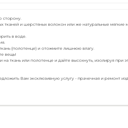
ю сторону.
ых тканей и шерстяных волокон или же натуральные мягкие 
рить в воде.
ия.
 ткань (полотенце) и отожмите лишнюю влагу.
те вещь!
 на ткань или полотенце и дайте высохнуть, изолируя при э
ложить Вам эксклюзивную услугу - прачечная и ремонт изд