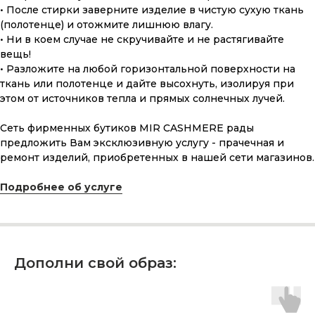
• После стирки заверните изделие в чистую сухую ткань
(полотенце) и отожмите лишнюю влагу.
• Ни в коем случае не скручивайте и не растягивайте
вещь!
• Разложите на любой горизонтальной поверхности на
ткань или полотенце и дайте высохнуть, изолируя при
этом от источников тепла и прямых солнечных лучей.
Сеть фирменных бутиков MIR CASHMERE рады
предложить Вам эксклюзивную услугу - прачечная и
ПОДАРОЧНАЯ КАРТА
ремонт изделий, приобретенных в нашей сети магазинов.
Что может быть лучше подарка,
Подробнее об услуге
сделанного с любовью, теплом
и рассчитанного на долгие годы?
КУПИТЬ КАРТУ
Дополни свой образ: