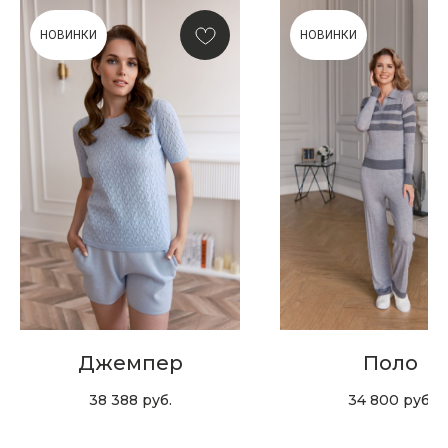
НОВИНКИ
НОВИНКИ
Скидка 10% за подписку
на Телеграм канал
Новинки, акции, подарки
и модный журнал — всё это
в нашем телеграмм канале:
MIR CASHMERE Official
Хотите быть в курсе всех новинок
и акций, подпишитесь на email рассылку
Джемпер
Поло
Ваш e-mail
38 388
руб.
34 800
руб.
Подписаться