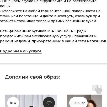
• Ни в коем случае не скручивайте и не растягивайте
вещь!
• Разложите на любой горизонтальной поверхности на
ткань или полотенце и дайте высохнуть, изолируя при
этом от источников тепла и прямых солнечных лучей.
Сеть фирменных бутиков MIR CASHMERE рады
предложить Вам эксклюзивную услугу - прачечная и
ремонт изделий, приобретенных в нашей сети магазинов.
ПОДАРОЧНАЯ КАРТА
Подробнее об услуге
Что может быть лучше подарка,
сделанного с любовью, теплом
и рассчитанного на долгие годы?
КУПИТЬ КАРТУ
Дополни свой образ:
NEW
НОВИНКИ