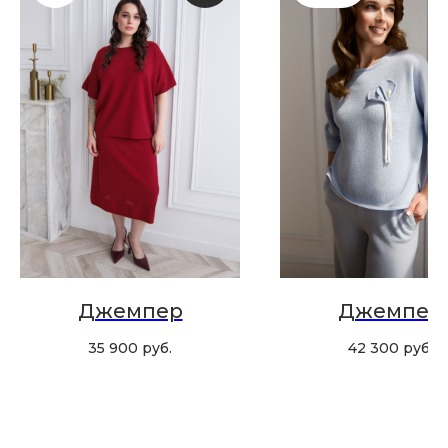
Скидка 10% за подписку
на Телеграм канал
Новинки, акции, подарки
и модный журнал — всё это
в нашем телеграмм канале:
MIR CASHMERE Official
Хотите быть в курсе всех новинок
и акций, подпишитесь на email рассылку
Джемпер
Джемпер
Ваш e-mail
35 900
руб.
42 300
руб.
Подписаться