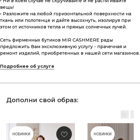
• Ни в коем случае не скручивайте и не растягивайте
вещь!
• Разложите на любой горизонтальной поверхности на
ткань или полотенце и дайте высохнуть, изолируя при
этом от источников тепла и прямых солнечных лучей.
Сеть фирменных бутиков MIR CASHMERE рады
предложить Вам эксклюзивную услугу - прачечная и
ремонт изделий, приобретенных в нашей сети магазинов.
ПОДАРОЧНАЯ КАРТА
Подробнее об услуге
Что может быть лучше подарка,
сделанного с любовью, теплом
и рассчитанного на долгие годы?
КУПИТЬ КАРТУ
Дополни свой образ:
НОВИНКИ
НОВИНКИ