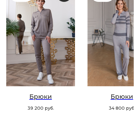
Скидка 10% за подписку
на Телеграм канал
Новинки, акции, подарки
и модный журнал — всё это
в нашем телеграмм канале:
MIR CASHMERE Official
Хотите быть в курсе всех новинок
и акций, подпишитесь на email рассылку
Брюки
Брюки
Ваш e-mail
39 200
руб.
34 800
руб.
Подписаться