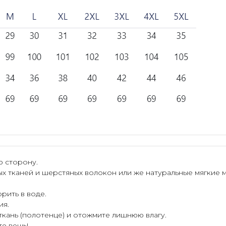
ю сторону.
ых тканей и шерстяных волокон или же натуральные мягкие 
рить в воде.
ия.
 ткань (полотенце) и отожмите лишнюю влагу.
те вещь!