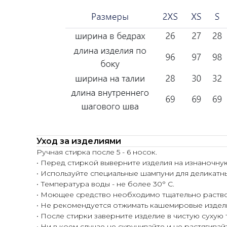
Уход за изделиями
Ручная стирка после 5 - 6 носок.
• Перед стиркой выверните изделия на изнаночну
• Используйте специальные шампуни для деликатн
• Температура воды - не более 30° С.
• Моющее средство необходимо тщательно раство
• Не рекомендуется отжимать кашемировые издел
• После стирки заверните изделие в чистую сухую
• Ни в коем случае не скручивайте и не растягивай