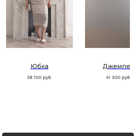
КУПИТЬ КАРТУ
Скидка 10% за подписку
Юбка
Джемпер
на Телеграм канал
38 100
руб.
41 300
руб.
Новинки, акции, подарки
и модный журнал — всё это
в нашем телеграмм канале:
MIR CASHMERE Official
Хотите быть в курсе всех новинок