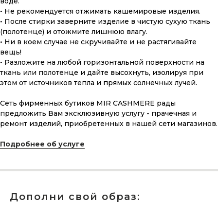
воде.
• Не рекомендуется отжимать кашемировые изделия.
ПОДАРОЧНАЯ КАРТА
• После стирки заверните изделие в чистую сухую ткань
(полотенце) и отожмите лишнюю влагу.
Что может быть лучше подарка,
• Ни в коем случае не скручивайте и не растягивайте
сделанного с любовью, теплом
вещь!
и рассчитанного на долгие годы?
• Разложите на любой горизонтальной поверхности на
ткань или полотенце и дайте высохнуть, изолируя при
этом от источников тепла и прямых солнечных лучей.
КУПИТЬ КАРТУ
Сеть фирменных бутиков MIR CASHMERE рады
предложить Вам эксклюзивную услугу - прачечная и
ремонт изделий, приобретенных в нашей сети магазинов.
Подробнее об услуге
Скидка 10% за подписку
на Телеграм канал
Новинки, акции, подарки
Дополни свой образ:
и модный журнал — всё это
в нашем телеграмм канале: