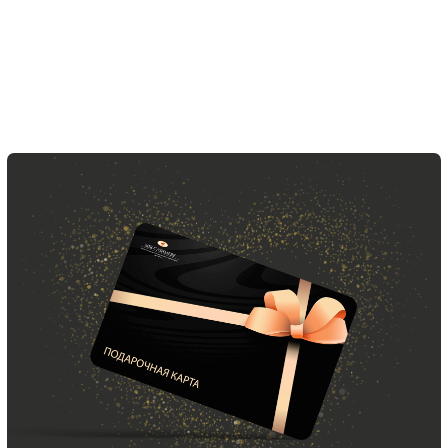
MIR CASHMERE Official
Хотите быть в курсе всех новинок
и акций, подпишитесь на email рассылку
Ваш e-mail
Подписаться