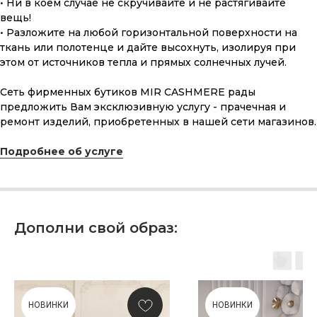
• Ни в коем случае не скручивайте и не растягивайте
вещь!
• Разложите на любой горизонтальной поверхности на
ткань или полотенце и дайте высохнуть, изолируя при
этом от источников тепла и прямых солнечных лучей.
Сеть фирменных бутиков MIR CASHMERE рады
предложить Вам эксклюзивную услугу - прачечная и
ремонт изделий, приобретенных в нашей сети магазинов.
ПОДАРОЧНАЯ КАРТА
Подробнее об услуге
Что может быть лучше подарка,
сделанного с любовью, теплом
и рассчитанного на долгие годы?
КУПИТЬ КАРТУ
Дополни свой образ:
НОВИНКИ
НОВИНКИ