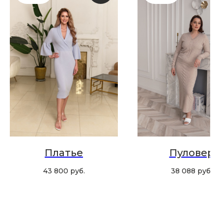
Скидка 10% за подписку
на Телеграм канал
Новинки, акции, подарки
и модный журнал — всё это
в нашем телеграмм канале:
MIR CASHMERE Official
Хотите быть в курсе всех новинок
и акций, подпишитесь на email рассылку
Платье
Пуловер
Ваш e-mail
43 800
руб.
38 088
руб.
Подписаться