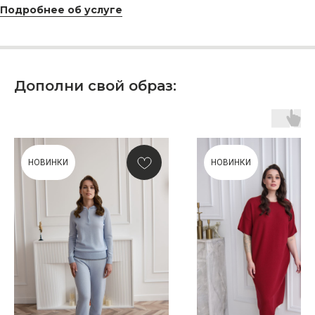
Подробнее об услуге
КУПИТЬ КАРТУ
Дополни свой образ:
Скидка 10% за подписку
на Телеграм канал
НОВИНКИ
НОВИНКИ
Новинки, акции, подарки
и модный журнал — всё это
в нашем телеграмм канале:
MIR CASHMERE Official
Хотите быть в курсе всех новинок