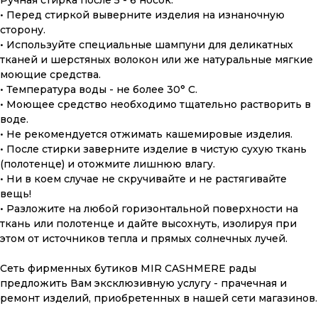
Ручная стирка после 5 - 6 носок.
• Перед стиркой выверните изделия на изнаночную
сторону.
• Используйте специальные шампуни для деликатных
тканей и шерстяных волокон или же натуральные мягкие
моющие средства.
• Температура воды - не более 30° С.
• Моющее средство необходимо тщательно растворить в
воде.
• Не рекомендуется отжимать кашемировые изделия.
• После стирки заверните изделие в чистую сухую ткань
(полотенце) и отожмите лишнюю влагу.
• Ни в коем случае не скручивайте и не растягивайте
вещь!
• Разложите на любой горизонтальной поверхности на
ткань или полотенце и дайте высохнуть, изолируя при
этом от источников тепла и прямых солнечных лучей.
ПОДАРОЧНАЯ КАРТА
Сеть фирменных бутиков MIR CASHMERE рады
Что может быть лучше подарка,
предложить Вам эксклюзивную услугу - прачечная и
сделанного с любовью, теплом
ремонт изделий, приобретенных в нашей сети магазинов.
и рассчитанного на долгие годы?