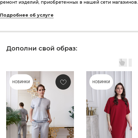
и рассчитанного на долгие годы?
ремонт изделий, приобретенных в нашей сети магазинов.
Подробнее об услуге
КУПИТЬ КАРТУ
Дополни свой образ:
Скидка 10% за подписку
на Телеграм канал
НОВИНКИ
НОВИНКИ
Новинки, акции, подарки
и модный журнал — всё это
в нашем телеграмм канале:
MIR CASHMERE Official