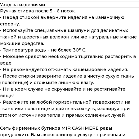
Уход за изделиями
Ручная стирка после 5 - 6 носок.
• Перед стиркой выверните изделия на изнаночную
сторону.
• Используйте специальные шампуни для деликатных
тканей и шерстяных волокон или же натуральные мягкие
моющие средства.
• Температура воды - не более 30° С.
• Моющее средство необходимо тщательно растворить в
воде.
• Не рекомендуется отжимать кашемировые изделия.
• После стирки заверните изделие в чистую сухую ткань
(полотенце) и отожмите лишнюю влагу.
• Ни в коем случае не скручивайте и не растягивайте
вещь!
• Разложите на любой горизонтальной поверхности на
ткань или полотенце и дайте высохнуть, изолируя при
этом от источников тепла и прямых солнечных лучей.
ПОДАРОЧНАЯ КАРТА
Сеть фирменных бутиков MIR CASHMERE рады
Что может быть лучше подарка,
предложить Вам эксклюзивную услугу - прачечная и
сделанного с любовью, теплом