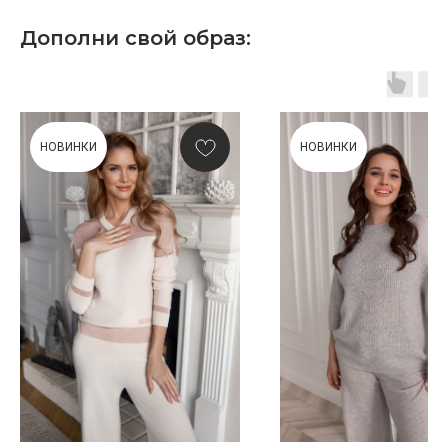
КУПИТЬ КАРТУ
Дополни свой образ:
НОВИНКИ
НОВИНКИ
Скидка 10% за подписку
на Телеграм канал
Новинки, акции, подарки
и модный журнал — всё это
в нашем телеграмм канале:
MIR CASHMERE Official
Хотите быть в курсе всех новинок
и акций, подпишитесь на email рассылку