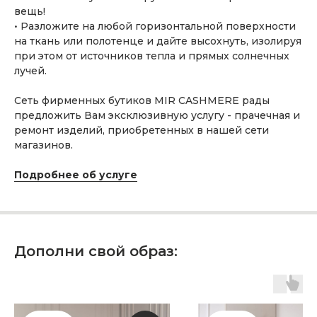
вещь!
• Разложите на любой горизонтальной поверхности
на ткань или полотенце и дайте высохнуть, изолируя
при этом от источников тепла и прямых солнечных
ПОДАРОЧНАЯ КАРТА
лучей.
Что может быть лучше подарка,
Сеть фирменных бутиков MIR CASHMERE рады
сделанного с любовью, теплом
предложить Вам эксклюзивную услугу - прачечная и
и рассчитанного на долгие годы?
ремонт изделий, приобретенных в нашей сети
магазинов.
КУПИТЬ КАРТУ
Подробнее об услуге
Дополни свой образ:
Скидка 10% за подписку
на Телеграм канал