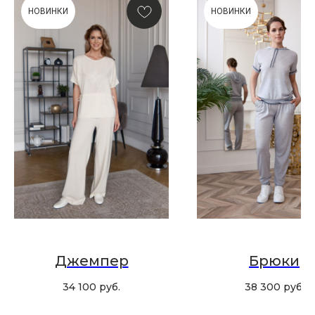
Новинки, акции, подарки
НОВИНКИ
НОВИНКИ
и модный журнал — всё это
в нашем телеграмм канале:
MIR CASHMERE Official
Хотите быть в курсе всех новинок
и акций, подпишитесь на email рассылку
Ваш e-mail
Подписаться
Джемпер
Брюки
34 100
руб.
38 300
руб.