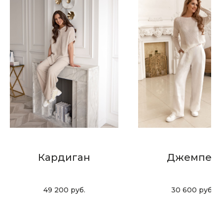
Скидка 10% за подписку
на Телеграм канал
Новинки, акции, подарки
и модный журнал — всё это
в нашем телеграмм канале:
MIR CASHMERE Official
Хотите быть в курсе всех новинок
и акций, подпишитесь на email рассылку
Кардиган
Джемпер
Ваш e-mail
49 200
руб.
30 600
руб.
Подписаться