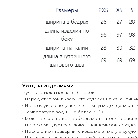
Уход за изделиями
Ручная стирка после 5 - 6 носок.
• Перед стиркой выверните изделия на изнаночну
• Используйте специальные шампуни для деликатн
• Температура воды - не более 30° С.
• Моющее средство необходимо тщательно раство
• Не рекомендуется отжимать кашемировые издел
• После стирки заверните изделие в чистую сухую
• Ни в коем случае не скручивайте и не растягивай