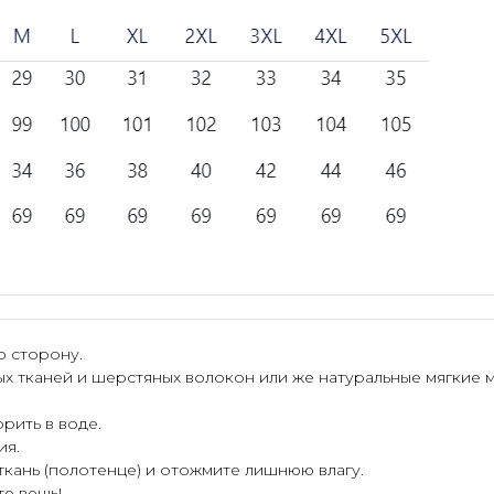
ю сторону.
ых тканей и шерстяных волокон или же натуральные мягкие 
рить в воде.
ия.
 ткань (полотенце) и отожмите лишнюю влагу.
те вещь!