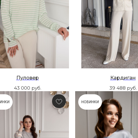
Пуловер
Кардиган
43 000
руб.
39 488
руб.
ИНКИ
НОВИНКИ