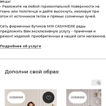
вещь!
• Разложите на любой горизонтальной поверхности на
ткань или полотенце и дайте высохнуть, изолируя при
этом от источников тепла и прямых солнечных лучей.
Сеть фирменных бутиков MIR CASHMERE рады
предложить Вам эксклюзивную услугу - прачечная и
ремонт изделий, приобретенных в нашей сети магазинов.
ПОДАРОЧНАЯ КАРТА
Подробнее об услуге
Что может быть лучше подарка,
сделанного с любовью, теплом
и рассчитанного на долгие годы?
Дополни свой образ:
КУПИТЬ КАРТУ
НОВИНКИ
НОВИНКИ