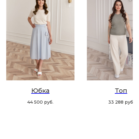
Скидка 10% за подписку
на Телеграм канал
Новинки, акции, подарки
и модный журнал — всё это
в нашем телеграмм канале:
MIR CASHMERE Official
Хотите быть в курсе всех новинок
и акций, подпишитесь на email рассылку
Юбка
Топ
Ваш e-mail
44 500
руб.
33 288
руб.
Подписаться