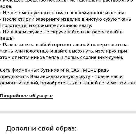
• Моющее средство необходимо тщательно растворить в
воде.
• Не рекомендуется отжимать кашемировые изделия.
• После стирки заверните изделие в чистую сухую ткань
(полотенце) и отожмите лишнюю влагу.
• Ни в коем случае не скручивайте и не растягивайте
вещь!
• Разложите на любой горизонтальной поверхности на
ткань или полотенце и дайте высохнуть, изолируя при
этом от источников тепла и прямых солнечных лучей.
Сеть фирменных бутиков MIR CASHMERE рады
предложить Вам эксклюзивную услугу - прачечная и
ПОДАРОЧНАЯ КАРТА
ремонт изделий, приобретенных в нашей сети магазинов.
Что может быть лучше подарка,
сделанного с любовью, теплом
Подробнее об услуге
и рассчитанного на долгие годы?
КУПИТЬ КАРТУ
Дополни свой образ: