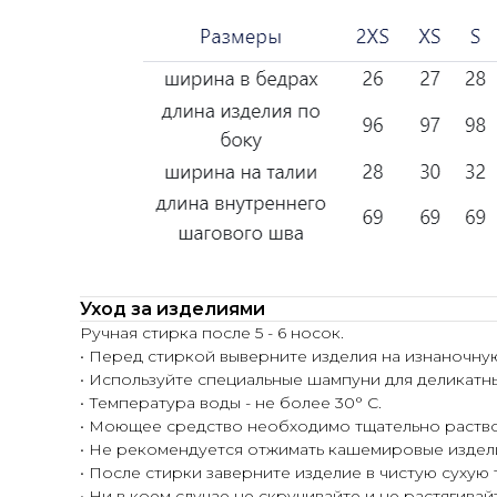
Уход за изделиями
Ручная стирка после 5 - 6 носок.
• Перед стиркой выверните изделия на изнаночну
• Используйте специальные шампуни для деликатн
• Температура воды - не более 30° С.
• Моющее средство необходимо тщательно раство
• Не рекомендуется отжимать кашемировые издел
• После стирки заверните изделие в чистую сухую
• Ни в коем случае не скручивайте и не растягивай