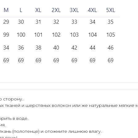
ю сторону.
ых тканей и шерстяных волокон или же натуральные мягкие 
рить в воде.
ия.
 ткань (полотенце) и отожмите лишнюю влагу.
те вещь!