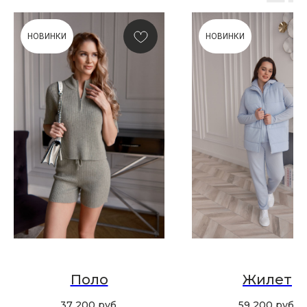
НОВИНКИ
НОВИНКИ
ПОДАРОЧНАЯ КАРТА
Что может быть лучше подарка,
сделанного с любовью, теплом
и рассчитанного на долгие годы?
КУПИТЬ КАРТУ
Поло
Жилет
37 200
руб.
59 200
руб.