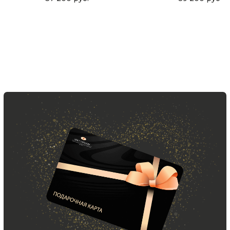
Скидка 10% за подписку
на Телеграм канал
Новинки, акции, подарки
и модный журнал — всё это
в нашем телеграмм канале:
MIR CASHMERE Official
Хотите быть в курсе всех новинок
и акций, подпишитесь на email рассылку
Ваш e-mail
Подписаться