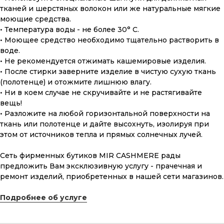
тканей и шерстяных волокон или же натуральные мягкие
моющие средства.
• Температура воды - не более 30° С.
• Моющее средство необходимо тщательно растворить в
воде.
ПОДАРОЧНАЯ КАРТА
• Не рекомендуется отжимать кашемировые изделия.
• После стирки заверните изделие в чистую сухую ткань
Что может быть лучше подарка,
(полотенце) и отожмите лишнюю влагу.
сделанного с любовью, теплом
и рассчитанного на долгие годы?
• Ни в коем случае не скручивайте и не растягивайте
вещь!
• Разложите на любой горизонтальной поверхности на
КУПИТЬ КАРТУ
ткань или полотенце и дайте высохнуть, изолируя при
этом от источников тепла и прямых солнечных лучей.
Сеть фирменных бутиков MIR CASHMERE рады
предложить Вам эксклюзивную услугу - прачечная и
ремонт изделий, приобретенных в нашей сети магазинов.
Скидка 10% за подписку
Подробнее об услуге
на Телеграм канал