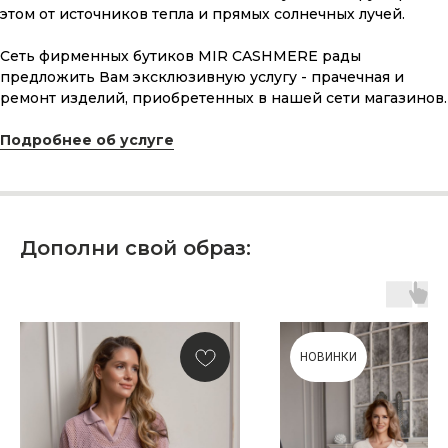
ПОДАРОЧНАЯ КАРТА
этом от источников тепла и прямых солнечных лучей.
Что может быть лучше подарка,
сделанного с любовью, теплом
Сеть фирменных бутиков MIR CASHMERE рады
и рассчитанного на долгие годы?
предложить Вам эксклюзивную услугу - прачечная и
ремонт изделий, приобретенных в нашей сети магазинов.
КУПИТЬ КАРТУ
Подробнее об услуге
Дополни свой образ:
Скидка 10% за подписку
на Телеграм канал
Новинки, акции, подарки
НОВИНКИ
и модный журнал — всё это
в нашем телеграмм канале:
MIR CASHMERE Official