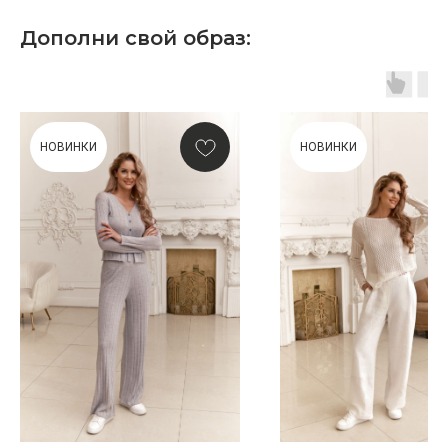
Дополни свой образ:
Скидка 10% за подписку
НОВИНКИ
НОВИНКИ
на Телеграм канал
Новинки, акции, подарки
и модный журнал — всё это
в нашем телеграмм канале:
MIR CASHMERE Official
Хотите быть в курсе всех новинок
и акций, подпишитесь на email рассылку
Ваш e-mail