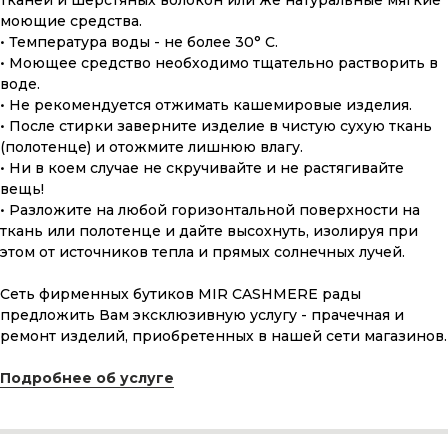
тканей и шерстяных волокон или же натуральные мягкие
моющие средства.
• Температура воды - не более 30° С.
• Моющее средство необходимо тщательно растворить в
воде.
• Не рекомендуется отжимать кашемировые изделия.
• После стирки заверните изделие в чистую сухую ткань
(полотенце) и отожмите лишнюю влагу.
• Ни в коем случае не скручивайте и не растягивайте
вещь!
• Разложите на любой горизонтальной поверхности на
ткань или полотенце и дайте высохнуть, изолируя при
этом от источников тепла и прямых солнечных лучей.
Сеть фирменных бутиков MIR CASHMERE рады
ПОДАРОЧНАЯ КАРТА
предложить Вам эксклюзивную услугу - прачечная и
Что может быть лучше подарка,
ремонт изделий, приобретенных в нашей сети магазинов.
сделанного с любовью, теплом
и рассчитанного на долгие годы?
Подробнее об услуге
КУПИТЬ КАРТУ