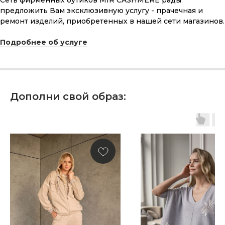
Сеть фирменных бутиков MIR CASHMERE рады
Что может быть лучше подарка,
предложить Вам эксклюзивную услугу - прачечная и
сделанного с любовью, теплом
ремонт изделий, приобретенных в нашей сети магазинов.
и рассчитанного на долгие годы?
Подробнее об услуге
КУПИТЬ КАРТУ
Дополни свой образ:
Скидка 10% за подписку
на Телеграм канал
Новинки, акции, подарки
и модный журнал — всё это
в нашем телеграмм канале:
MIR CASHMERE Official