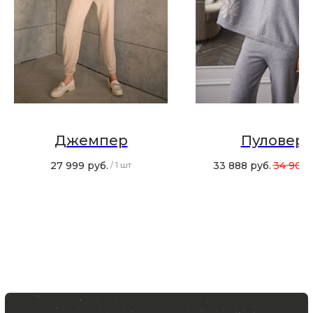
Хотите быть в курсе всех новинок
и акций, подпишитесь на email рассылку
Ваш e-mail
Подписаться
Джемпер
Пуловер
27 999
руб.
33 888
руб.
34 900
/
1 шт