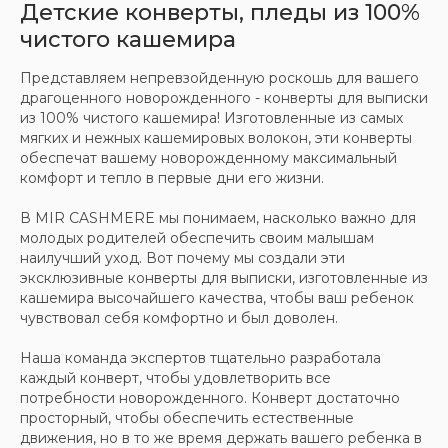
Детские конверты, пледы из 100%
чистого кашемира
Представляем непревзойденную роскошь для вашего
драгоценного новорожденного - конверты для выписки
из 100% чистого кашемира! Изготовленные из самых
мягких и нежных кашемировых волокон, эти конверты
обеспечат вашему новорожденному максимальный
Скидка 10% за подписку
комфорт и тепло в первые дни его жизни.
на Телеграм канал
В MIR CASHMERE мы понимаем, насколько важно для
молодых родителей обеспечить своим малышам
Новинки, акции, подарки
и модный журнал — всё это
наилучший уход. Вот почему мы создали эти
в нашем телеграмм канале:
эксклюзивные конверты для выписки, изготовленные из
кашемира высочайшего качества, чтобы ваш ребенок
чувствовал себя комфортно и был доволен.
MIR CASHMERE Official
Наша команда экспертов тщательно разработала
каждый конверт, чтобы удовлетворить все
потребности новорожденного. Конверт достаточно
Хотите быть в курсе всех новинок
просторный, чтобы обеспечить естественные
и акций, подпишитесь на email рассылку
движения, но в то же время держать вашего ребенка в