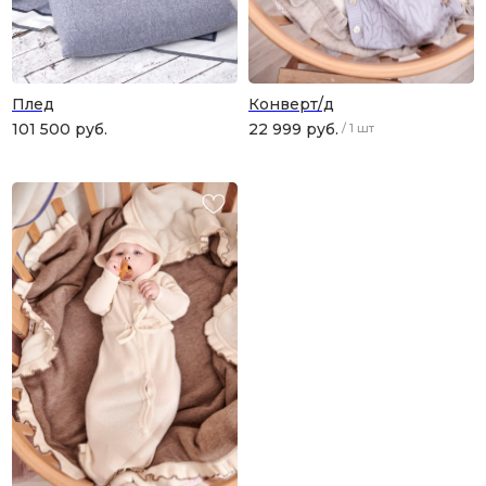
Плед
Конверт/д
101 500
руб.
22 999
руб.
/
1 шт
ПОДАРОЧНАЯ КАРТА
Что может быть лучше подарка,
сделанного с любовью, теплом
и рассчитанного на долгие годы?
КУПИТЬ КАРТУ