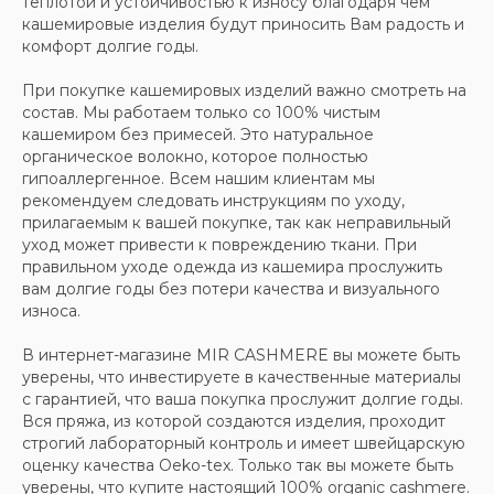
теплотой и устойчивостью к износу благодаря чем
кашемировые изделия будут приносить Вам радость и
комфорт долгие годы.
ООО «МИР КАШЕМИРА» © 2023
Все права защищены.
При покупке кашемировых изделий важно смотреть на
Политика
состав. Мы работаем только со 100% чистым
конфиденциальности
кашемиром без примесей. Это натуральное
органическое волокно, которое полностью
гипоаллергенное. Всем нашим клиентам мы
рекомендуем следовать инструкциям по уходу,
прилагаемым к вашей покупке, так как неправильный
уход может привести к повреждению ткани. При
правильном уходе одежда из кашемира прослужить
вам долгие годы без потери качества и визуального
износа.
В интернет-магазине MIR CASHMERE вы можете быть
уверены, что инвестируете в качественные материалы
с гарантией, что ваша покупка прослужит долгие годы.
Вся пряжа, из которой создаются изделия, проходит
строгий лабораторный контроль и имеет швейцарскую
оценку качества Oeko-tex. Только так вы можете быть
уверены, что купите настоящий 100% organic cashmere.